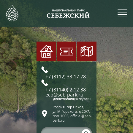
+7 (8112) 33-17-78
+7 (81140) 2-12-38
eco@seb-park.ru
(по вопросам экскурсий и посещения)
Россия, гор.Псков,
ул.М.Горького, д.20/7,
пом.1003, official@seb-
park.ru