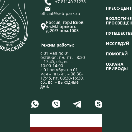
+7 81140 21238
ПРЕСС-ЦЕНТ
official@seb-park.ru
ЭКОЛОГИЧЕ
Россия, гор.Псков
ПРОСВЕЩЕ
ул.М.Горького
д.20/7 пом.1003
ПУТЕШЕСТВ
ИССЛЕДУЙ
Режим работы:
с 01 мая по 01
ПОМОГАЙ
октября: пн.-пт. - 8:30
– 17:45, сб., вс. –
ОХРАНА
10:00-14:00
ПРИРОДЫ
с 01 октября по 01
мая – пн.-чт. – 08:30-
17:45, пт. 08:30-16:30,
сб., вс. – выходные
дни.