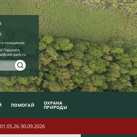
8
8
й и посещения)
.М.Горького,
ial@seb-park.ru
ОХРАНА
Й
ПОМОГАЙ
ПРИРОДЫ
05.26-30.09.2026