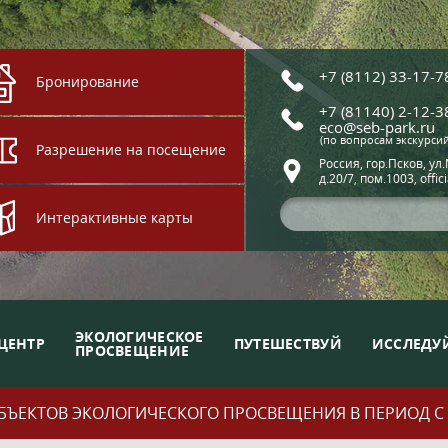
+7 (8112) 33-17-7
Бронирование
+7 (81140) 2-12-3
eco@seb-park.ru
(по вопросам экскурси
Разрешение на посещение
Россия, гор.Псков, ул
д.20/7, пом.1003, offic
Интерактивные карты
ЭКОЛОГИЧЕСКОЕ
ЦЕНТР
ПУТЕШЕСТВУЙ
ИССЛЕДУ
ПРОСВЕЩЕНИЕ
ЪЕКТОВ ЭКОЛОГИЧЕСКОГО ПРОСВЕЩЕНИЯ В ПЕРИОД С 01.