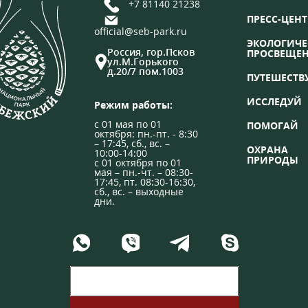
+7 81140 21238
ПРЕСС-ЦЕНТ
official@seb-park.ru
ЭКОЛОГИЧЕ
Россия, гор.Псков
ПРОСВЕЩЕ
ул.М.Горького
д.20/7 пом.1003
ПУТЕШЕСТВ
ИССЛЕДУЙ
Режим работы:
с 01 мая по 01
ПОМОГАЙ
октября: пн.-пт. - 8:30
– 17:45, сб., вс. –
ОХРАНА
10:00-14:00
ПРИРОДЫ
с 01 октября по 01
мая – пн.-чт. – 08:30-
17:45, пт. 08:30-16:30,
сб., вс. – выходные
дни.