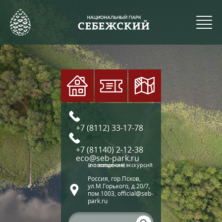
+7 (8112) 33-17-78
+7 (81140) 2-12-38
eco@seb-park.ru
(по вопросам экскурсий и посещения)
Россия, гор.Псков,
ул.М.Горького, д.20/7,
пом.1003, official@seb-
park.ru