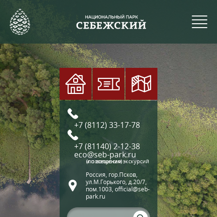
+7 (8112) 33-17-78
+7 (81140) 2-12-38
eco@seb-park.ru
(по вопросам экскурсий и посещения)
Россия, гор.Псков,
ул.М.Горького, д.20/7,
пом.1003, official@seb-
park.ru