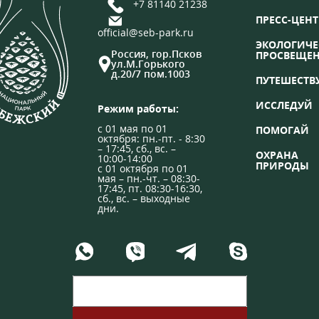
+7 81140 21238
ПРЕСС-ЦЕНТ
official@seb-park.ru
ЭКОЛОГИЧЕ
Россия, гор.Псков
ПРОСВЕЩЕ
ул.М.Горького
д.20/7 пом.1003
ПУТЕШЕСТВ
ИССЛЕДУЙ
Режим работы:
с 01 мая по 01
ПОМОГАЙ
октября: пн.-пт. - 8:30
– 17:45, сб., вс. –
ОХРАНА
10:00-14:00
ПРИРОДЫ
с 01 октября по 01
мая – пн.-чт. – 08:30-
17:45, пт. 08:30-16:30,
сб., вс. – выходные
дни.