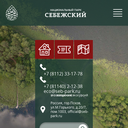
+7 (8112) 33-17-78
+7 (81140) 2-12-38
eco@seb-park.ru
(по вопросам экскурсий и посещения)
Россия, гор.Псков,
ул.М.Горького, д.20/7,
пом.1003, official@seb-
park.ru