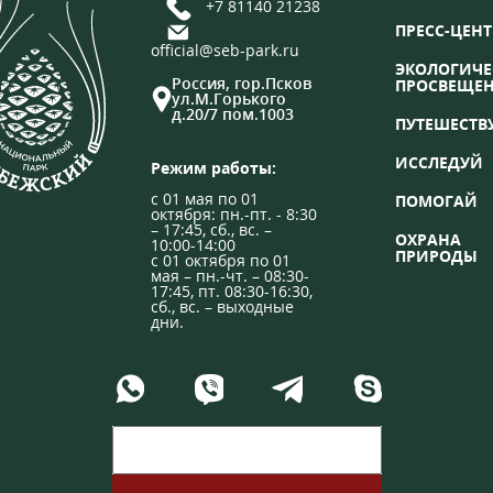
+7 81140 21238
ПРЕСС-ЦЕНТ
official@seb-park.ru
ЭКОЛОГИЧЕ
Россия, гор.Псков
ПРОСВЕЩЕ
ул.М.Горького
д.20/7 пом.1003
ПУТЕШЕСТВ
ИССЛЕДУЙ
Режим работы:
с 01 мая по 01
ПОМОГАЙ
октября: пн.-пт. - 8:30
– 17:45, сб., вс. –
ОХРАНА
10:00-14:00
ПРИРОДЫ
с 01 октября по 01
мая – пн.-чт. – 08:30-
17:45, пт. 08:30-16:30,
сб., вс. – выходные
дни.