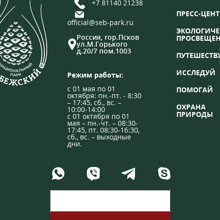
+7 81140 21238
ПРЕСС-ЦЕНТ
official@seb-park.ru
ЭКОЛОГИЧЕ
Россия, гор.Псков
ПРОСВЕЩЕ
ул.М.Горького
д.20/7 пом.1003
ПУТЕШЕСТВ
ИССЛЕДУЙ
Режим работы:
с 01 мая по 01
ПОМОГАЙ
октября: пн.-пт. - 8:30
– 17:45, сб., вс. –
ОХРАНА
10:00-14:00
ПРИРОДЫ
с 01 октября по 01
мая – пн.-чт. – 08:30-
17:45, пт. 08:30-16:30,
сб., вс. – выходные
дни.