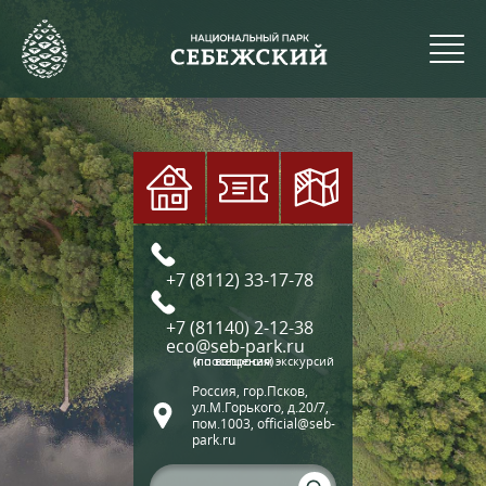
+7 (8112) 33-17-78
+7 (81140) 2-12-38
eco@seb-park.ru
(по вопросам экскурсий и посещения)
Россия, гор.Псков,
ул.М.Горького, д.20/7,
пом.1003, official@seb-
park.ru