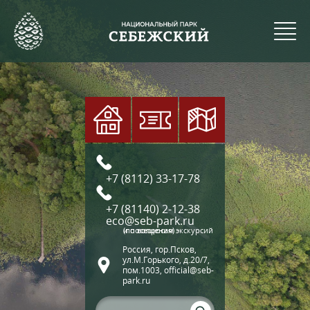
+7 (8112) 33-17-78
+7 (81140) 2-12-38
eco@seb-park.ru
(по вопросам экскурсий и посещения)
Россия, гор.Псков,
ул.М.Горького, д.20/7,
пом.1003, official@seb-
park.ru