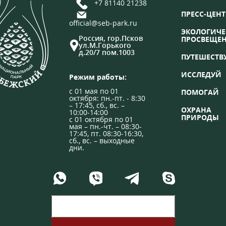
+7 81140 21238
ПРЕСС-ЦЕНТ
official@seb-park.ru
ЭКОЛОГИЧЕ
Россия, гор.Псков
ПРОСВЕЩЕ
ул.М.Горького
д.20/7 пом.1003
ПУТЕШЕСТВ
ИССЛЕДУЙ
Режим работы:
с 01 мая по 01
ПОМОГАЙ
октября: пн.-пт. - 8:30
– 17:45, сб., вс. –
ОХРАНА
10:00-14:00
ПРИРОДЫ
с 01 октября по 01
мая – пн.-чт. – 08:30-
17:45, пт. 08:30-16:30,
сб., вс. – выходные
дни.