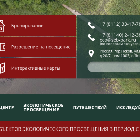
+7 (8112) 33-17-7
Бронирование
+7 (81140) 2-12-3
eco@seb-park.ru
(по вопросам экскурси
Разрешение на посещение
Россия, гор.Псков, ул
д.20/7, пом.1003, offic
Интерактивные карты
ЭКОЛОГИЧЕСКОЕ
ЦЕНТР
ПУТЕШЕСТВУЙ
ИССЛЕДУ
ПРОСВЕЩЕНИЕ
ЪЕКТОВ ЭКОЛОГИЧЕСКОГО ПРОСВЕЩЕНИЯ В ПЕРИОД С 01.