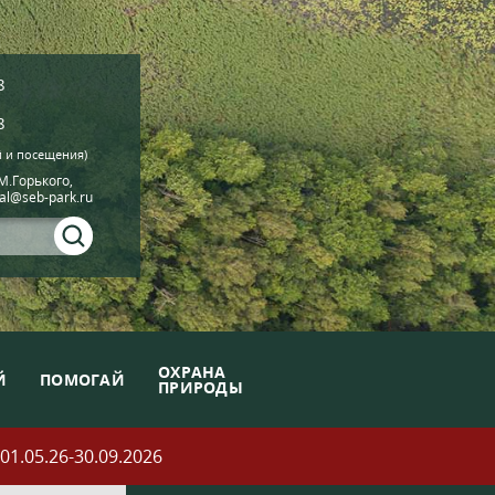
8
8
й и посещения)
.М.Горького,
ial@seb-park.ru
ОХРАНА
Й
ПОМОГАЙ
ПРИРОДЫ
05.26-30.09.2026