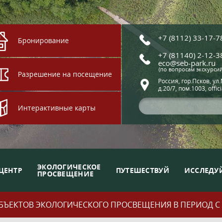
+7 (8112) 33-17-7
Бронирование
+7 (81140) 2-12-3
eco@seb-park.ru
(по вопросам экскурси
Разрешение на посещение
Россия, гор.Псков, ул
д.20/7, пом.1003, offic
Интерактивные карты
ЭКОЛОГИЧЕСКОЕ
ЦЕНТР
ПУТЕШЕСТВУЙ
ИССЛЕДУ
ПРОСВЕЩЕНИЕ
ЪЕКТОВ ЭКОЛОГИЧЕСКОГО ПРОСВЕЩЕНИЯ В ПЕРИОД С 01.