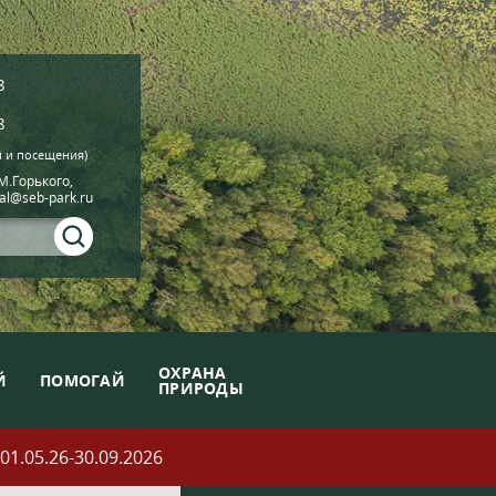
8
8
й и посещения)
.М.Горького,
ial@seb-park.ru
ОХРАНА
Й
ПОМОГАЙ
ПРИРОДЫ
05.26-30.09.2026