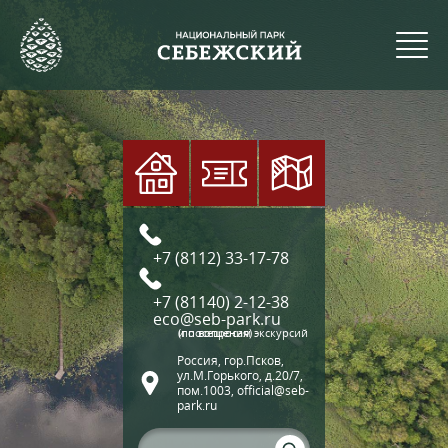
+7 (8112) 33-17-78
+7 (81140) 2-12-38
eco@seb-park.ru
(по вопросам экскурсий и посещения)
Россия, гор.Псков,
ул.М.Горького, д.20/7,
пом.1003, official@seb-
park.ru