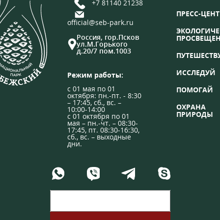
+7 81140 21238
ПРЕСС-ЦЕНТ
official@seb-park.ru
ЭКОЛОГИЧЕ
Россия, гор.Псков
ПРОСВЕЩЕ
ул.М.Горького
д.20/7 пом.1003
ПУТЕШЕСТВ
ИССЛЕДУЙ
Режим работы:
с 01 мая по 01
ПОМОГАЙ
октября: пн.-пт. - 8:30
– 17:45, сб., вс. –
ОХРАНА
10:00-14:00
ПРИРОДЫ
с 01 октября по 01
мая – пн.-чт. – 08:30-
17:45, пт. 08:30-16:30,
сб., вс. – выходные
дни.