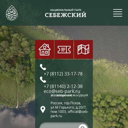
+7 (8112) 33-17-78
+7 (81140) 2-12-38
eco@seb-park.ru
(по вопросам экскурсий и посещения)
Россия, гор.Псков,
ул.М.Горького, д.20/7,
пом.1003, official@seb-
park.ru