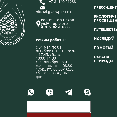
+7 81140 21238
ПРЕСС-ЦЕНТ
official@seb-park.ru
ЭКОЛОГИЧЕ
Россия, гор.Псков
ПРОСВЕЩЕ
ул.М.Горького
д.20/7 пом.1003
ПУТЕШЕСТВ
ИССЛЕДУЙ
Режим работы:
с 01 мая по 01
ПОМОГАЙ
октября: пн.-пт. - 8:30
– 17:45, сб., вс. –
ОХРАНА
10:00-14:00
ПРИРОДЫ
с 01 октября по 01
мая – пн.-чт. – 08:30-
17:45, пт. 08:30-16:30,
сб., вс. – выходные
дни.