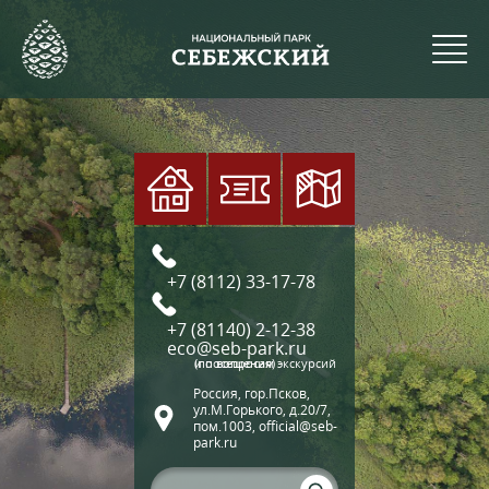
+7 (8112) 33-17-78
+7 (81140) 2-12-38
eco@seb-park.ru
(по вопросам экскурсий и посещения)
Россия, гор.Псков,
ул.М.Горького, д.20/7,
пом.1003, official@seb-
park.ru