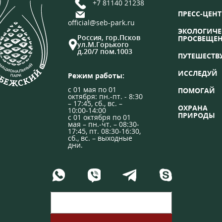
+7 81140 21238
ПРЕСС-ЦЕНТ
official@seb-park.ru
ЭКОЛОГИЧЕ
Россия, гор.Псков
ПРОСВЕЩЕ
ул.М.Горького
д.20/7 пом.1003
ПУТЕШЕСТВ
ИССЛЕДУЙ
Режим работы:
с 01 мая по 01
ПОМОГАЙ
октября: пн.-пт. - 8:30
– 17:45, сб., вс. –
ОХРАНА
10:00-14:00
ПРИРОДЫ
с 01 октября по 01
мая – пн.-чт. – 08:30-
17:45, пт. 08:30-16:30,
сб., вс. – выходные
дни.