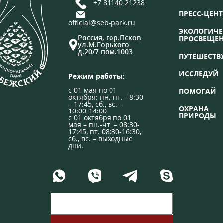
+7 81140 21238
ПРЕСС-ЦЕНТ
official@seb-park.ru
ЭКОЛОГИЧЕ
Россия, гор.Псков
ПРОСВЕЩЕ
ул.М.Горького
д.20/7 пом.1003
ПУТЕШЕСТВ
ИССЛЕДУЙ
Режим работы:
с 01 мая по 01
ПОМОГАЙ
октября: пн.-пт. - 8:30
– 17:45, сб., вс. –
ОХРАНА
10:00-14:00
ПРИРОДЫ
с 01 октября по 01
мая – пн.-чт. – 08:30-
17:45, пт. 08:30-16:30,
сб., вс. – выходные
дни.