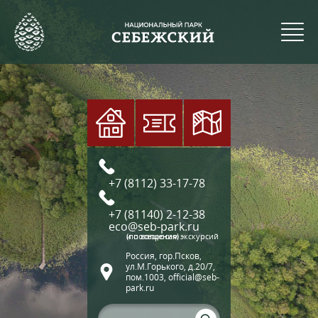
+7 (8112) 33-17-78
+7 (81140) 2-12-38
eco@seb-park.ru
(по вопросам экскурсий и посещения)
Россия, гор.Псков,
ул.М.Горького, д.20/7,
пом.1003, official@seb-
park.ru