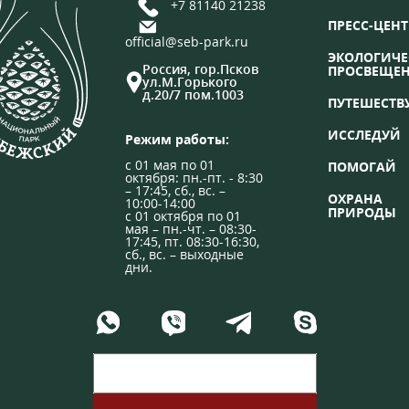
+7 81140 21238
ПРЕСС-ЦЕНТ
official@seb-park.ru
ЭКОЛОГИЧЕ
Россия, гор.Псков
ПРОСВЕЩЕ
ул.М.Горького
д.20/7 пом.1003
ПУТЕШЕСТВ
ИССЛЕДУЙ
Режим работы:
с 01 мая по 01
ПОМОГАЙ
октября: пн.-пт. - 8:30
– 17:45, сб., вс. –
ОХРАНА
10:00-14:00
ПРИРОДЫ
с 01 октября по 01
мая – пн.-чт. – 08:30-
17:45, пт. 08:30-16:30,
сб., вс. – выходные
дни.