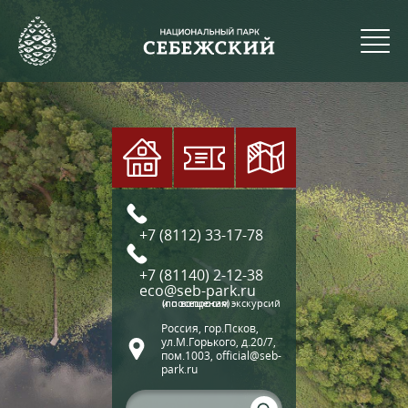
+7 (8112) 33-17-78
+7 (81140) 2-12-38
eco@seb-park.ru
(по вопросам экскурсий и посещения)
Россия, гор.Псков,
ул.М.Горького, д.20/7,
пом.1003, official@seb-
park.ru