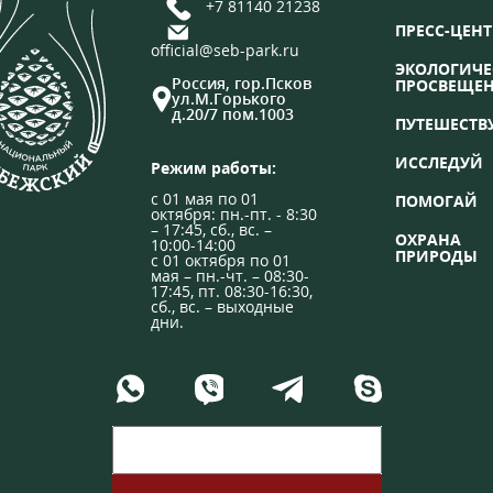
+7 81140 21238
ПРЕСС-ЦЕНТ
official@seb-park.ru
ЭКОЛОГИЧЕ
Россия, гор.Псков
ПРОСВЕЩЕ
ул.М.Горького
д.20/7 пом.1003
ПУТЕШЕСТВ
ИССЛЕДУЙ
Режим работы:
с 01 мая по 01
ПОМОГАЙ
октября: пн.-пт. - 8:30
– 17:45, сб., вс. –
ОХРАНА
10:00-14:00
ПРИРОДЫ
с 01 октября по 01
мая – пн.-чт. – 08:30-
17:45, пт. 08:30-16:30,
сб., вс. – выходные
дни.