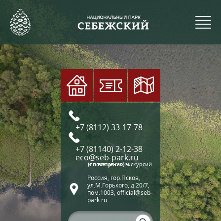
+7 (8112) 33-17-78
+7 (81140) 2-12-38
eco@seb-park.ru
(по вопросам экскурсий и посещения)
Россия, гор.Псков,
ул.М.Горького, д.20/7,
пом.1003, official@seb-
park.ru