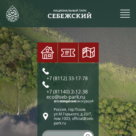
+7 (8112) 33-17-78
+7 (81140) 2-12-38
eco@seb-park.ru
(по вопросам экскурсий и посещения)
Россия, гор.Псков,
ул.М.Горького, д.20/7,
пом.1003, official@seb-
park.ru