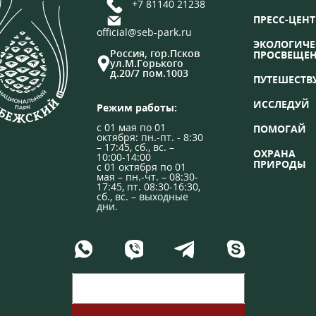
+7 81140 21238
ПРЕСС-ЦЕНТ
official@seb-park.ru
ЭКОЛОГИЧЕ
Россия, гор.Псков
ПРОСВЕЩЕ
ул.М.Горького
д.20/7 пом.1003
ПУТЕШЕСТВ
ИССЛЕДУЙ
Режим работы:
с 01 мая по 01
ПОМОГАЙ
октября: пн.-пт. - 8:30
– 17:45, сб., вс. –
ОХРАНА
10:00-14:00
ПРИРОДЫ
с 01 октября по 01
мая – пн.-чт. – 08:30-
17:45, пт. 08:30-16:30,
сб., вс. – выходные
дни.