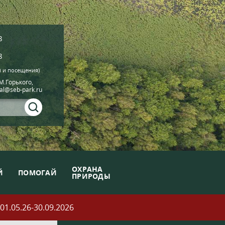
8
8
й и посещения)
.М.Горького,
ial@seb-park.ru
ОХРАНА
Й
ПОМОГАЙ
ПРИРОДЫ
05.26-30.09.2026