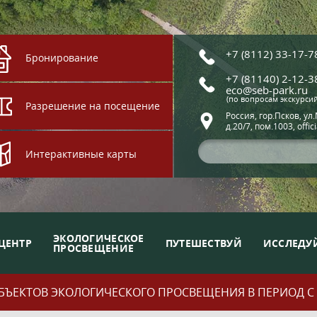
+7 (8112) 33-17-7
Бронирование
+7 (81140) 2-12-3
eco@seb-park.ru
(по вопросам экскурси
Разрешение на посещение
Россия, гор.Псков, ул
д.20/7, пом.1003, offic
Интерактивные карты
ЭКОЛОГИЧЕСКОЕ
ЦЕНТР
ПУТЕШЕСТВУЙ
ИССЛЕДУ
ПРОСВЕЩЕНИЕ
ЪЕКТОВ ЭКОЛОГИЧЕСКОГО ПРОСВЕЩЕНИЯ В ПЕРИОД С 01.