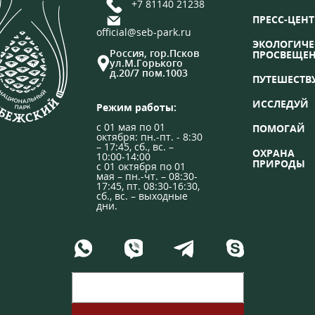
+7 81140 21238
ПРЕСС-ЦЕНТ
official@seb-park.ru
ЭКОЛОГИЧЕ
Россия, гор.Псков
ПРОСВЕЩЕ
ул.М.Горького
д.20/7 пом.1003
ПУТЕШЕСТВ
ИССЛЕДУЙ
Режим работы:
с 01 мая по 01
ПОМОГАЙ
октября: пн.-пт. - 8:30
– 17:45, сб., вс. –
ОХРАНА
10:00-14:00
ПРИРОДЫ
с 01 октября по 01
мая – пн.-чт. – 08:30-
17:45, пт. 08:30-16:30,
сб., вс. – выходные
дни.