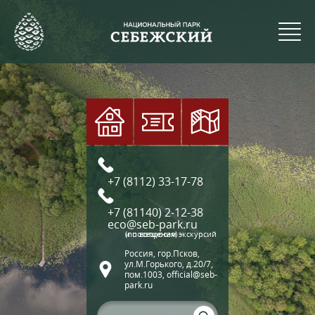
+7 (8112) 33-17-78
+7 (81140) 2-12-38
eco@seb-park.ru
(по вопросам экскурсий и посещения)
Россия, гор.Псков,
ул.М.Горького, д.20/7,
пом.1003, official@seb-
park.ru