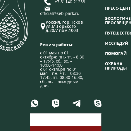
+7 81140 21238
ПРЕСС-ЦЕНТ
official@seb-park.ru
ЭКОЛОГИЧЕ
Россия, гор.Псков
ПРОСВЕЩЕ
ул.М.Горького
д.20/7 пом.1003
ПУТЕШЕСТВ
ИССЛЕДУЙ
Режим работы:
с 01 мая по 01
ПОМОГАЙ
октября: пн.-пт. - 8:30
– 17:45, сб., вс. –
ОХРАНА
10:00-14:00
ПРИРОДЫ
с 01 октября по 01
мая – пн.-чт. – 08:30-
17:45, пт. 08:30-16:30,
сб., вс. – выходные
дни.