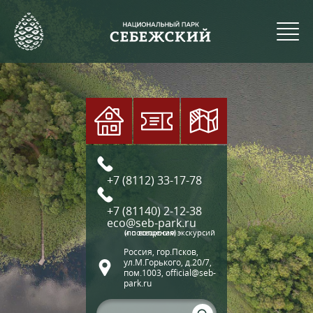
+7 (8112) 33-17-78
+7 (81140) 2-12-38
eco@seb-park.ru
(по вопросам экскурсий и посещения)
Россия, гор.Псков,
ул.М.Горького, д.20/7,
пом.1003, official@seb-
park.ru