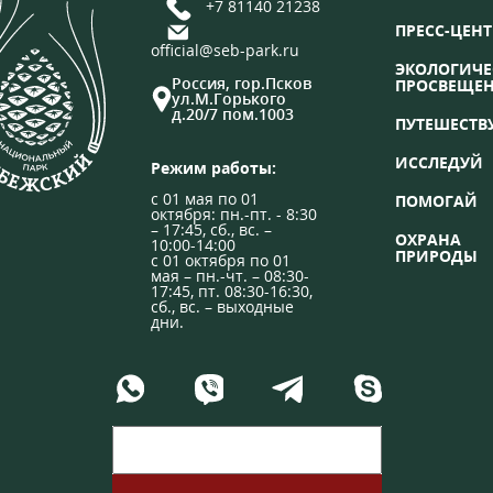
+7 81140 21238
ПРЕСС-ЦЕНТ
official@seb-park.ru
ЭКОЛОГИЧЕ
Россия, гор.Псков
ПРОСВЕЩЕ
ул.М.Горького
д.20/7 пом.1003
ПУТЕШЕСТВ
ИССЛЕДУЙ
Режим работы:
с 01 мая по 01
ПОМОГАЙ
октября: пн.-пт. - 8:30
– 17:45, сб., вс. –
ОХРАНА
10:00-14:00
ПРИРОДЫ
с 01 октября по 01
мая – пн.-чт. – 08:30-
17:45, пт. 08:30-16:30,
сб., вс. – выходные
дни.