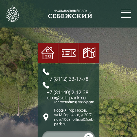
+7 (8112) 33-17-78
+7 (81140) 2-12-38
eco@seb-park.ru
(по вопросам экскурсий и посещения)
Россия, гор.Псков,
ул.М.Горького, д.20/7,
пом.1003, official@seb-
park.ru