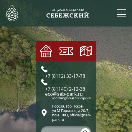
+7 (8112) 33-17-78
+7 (81140) 2-12-38
eco@seb-park.ru
(по вопросам экскурсий и посещения)
Россия, гор.Псков,
ул.М.Горького, д.20/7,
пом.1003, official@seb-
park.ru