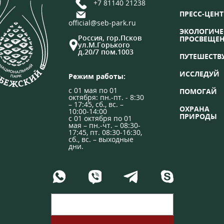
+7 81140 21238
ПРЕСС-ЦЕНТ
official@seb-park.ru
ЭКОЛОГИЧЕ
Россия, гор.Псков
ПРОСВЕЩЕ
ул.М.Горького
д.20/7 пом.1003
ПУТЕШЕСТВ
ИССЛЕДУЙ
Режим работы:
с 01 мая по 01
ПОМОГАЙ
октября: пн.-пт. - 8:30
– 17:45, сб., вс. –
ОХРАНА
10:00-14:00
ПРИРОДЫ
с 01 октября по 01
мая – пн.-чт. – 08:30-
17:45, пт. 08:30-16:30,
сб., вс. – выходные
дни.