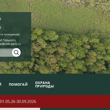
8
8
й и посещения)
.М.Горького,
ial@seb-park.ru
ОХРАНА
Й
ПОМОГАЙ
ПРИРОДЫ
05.26-30.09.2026