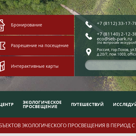
+7 (8112) 33-17-7
Бронирование
+7 (81140) 2-12-3
eco@seb-park.ru
(по вопросам экскурси
Разрешение на посещение
Россия, гор.Псков, ул
д.20/7, пом.1003, offic
Интерактивные карты
ЭКОЛОГИЧЕСКОЕ
ЦЕНТР
ПУТЕШЕСТВУЙ
ИССЛЕДУ
ПРОСВЕЩЕНИЕ
ЪЕКТОВ ЭКОЛОГИЧЕСКОГО ПРОСВЕЩЕНИЯ В ПЕРИОД С 01.