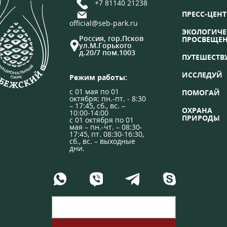
+7 81140 21238
ПРЕСС-ЦЕНТ
official@seb-park.ru
ЭКОЛОГИЧЕ
Россия, гор.Псков
ПРОСВЕЩЕ
ул.М.Горького
д.20/7 пом.1003
ПУТЕШЕСТВ
ИССЛЕДУЙ
Режим работы:
с 01 мая по 01
ПОМОГАЙ
октября: пн.-пт. - 8:30
– 17:45, сб., вс. –
ОХРАНА
10:00-14:00
ПРИРОДЫ
с 01 октября по 01
мая – пн.-чт. – 08:30-
17:45, пт. 08:30-16:30,
сб., вс. – выходные
дни.