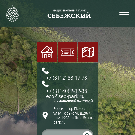
+7 (8112) 33-17-78
+7 (81140) 2-12-38
eco@seb-park.ru
(по вопросам экскурсий и посещения)
Россия, гор.Псков,
ул.М.Горького, д.20/7,
пом.1003, official@seb-
park.ru