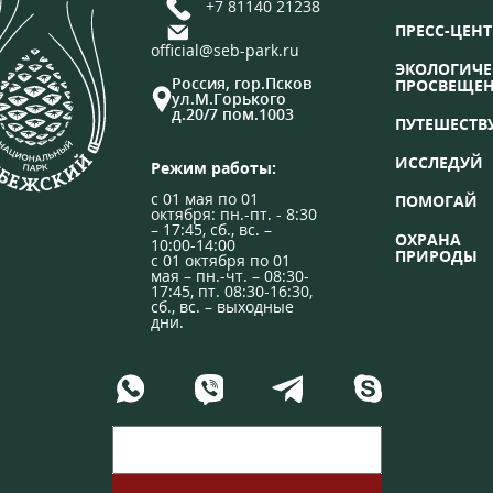
+7 81140 21238
ПРЕСС-ЦЕНТ
official@seb-park.ru
ЭКОЛОГИЧЕ
Россия, гор.Псков
ПРОСВЕЩЕ
ул.М.Горького
д.20/7 пом.1003
ПУТЕШЕСТВ
ИССЛЕДУЙ
Режим работы:
с 01 мая по 01
ПОМОГАЙ
октября: пн.-пт. - 8:30
– 17:45, сб., вс. –
ОХРАНА
10:00-14:00
ПРИРОДЫ
с 01 октября по 01
мая – пн.-чт. – 08:30-
17:45, пт. 08:30-16:30,
сб., вс. – выходные
дни.