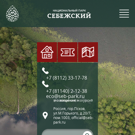
+7 (8112) 33-17-78
+7 (81140) 2-12-38
eco@seb-park.ru
(по вопросам экскурсий и посещения)
Россия, гор.Псков,
ул.М.Горького, д.20/7,
пом.1003, official@seb-
park.ru