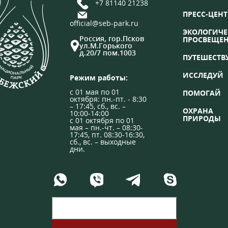
+7 81140 21238
ПРЕСС-ЦЕНТ
official@seb-park.ru
ЭКОЛОГИЧЕ
Россия, гор.Псков
ПРОСВЕЩЕ
ул.М.Горького
д.20/7 пом.1003
ПУТЕШЕСТВ
ИССЛЕДУЙ
Режим работы:
с 01 мая по 01
ПОМОГАЙ
октября: пн.-пт. - 8:30
– 17:45, сб., вс. –
ОХРАНА
10:00-14:00
ПРИРОДЫ
с 01 октября по 01
мая – пн.-чт. – 08:30-
17:45, пт. 08:30-16:30,
сб., вс. – выходные
дни.