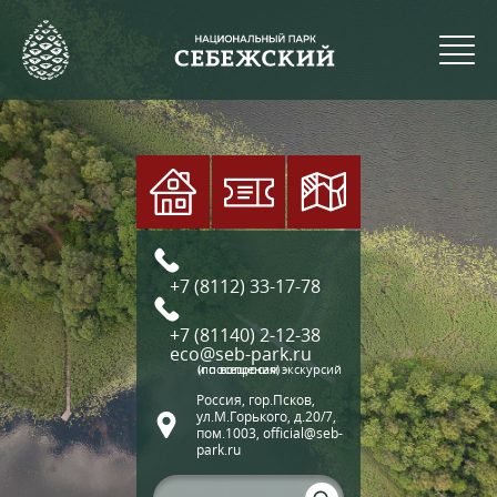
+7 (8112) 33-17-78
+7 (81140) 2-12-38
eco@seb-park.ru
(по вопросам экскурсий и посещения)
Россия, гор.Псков,
ул.М.Горького, д.20/7,
пом.1003, official@seb-
park.ru