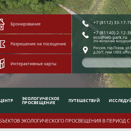
+7 (8112) 33-17-7
Бронирование
+7 (81140) 2-12-3
eco@seb-park.ru
(по вопросам экскурси
Разрешение на посещение
Россия, гор.Псков, ул
д.20/7, пом.1003, offic
Интерактивные карты
ЭКОЛОГИЧЕСКОЕ
ЦЕНТР
ПУТЕШЕСТВУЙ
ИССЛЕДУ
ПРОСВЕЩЕНИЕ
ЪЕКТОВ ЭКОЛОГИЧЕСКОГО ПРОСВЕЩЕНИЯ В ПЕРИОД С 01.