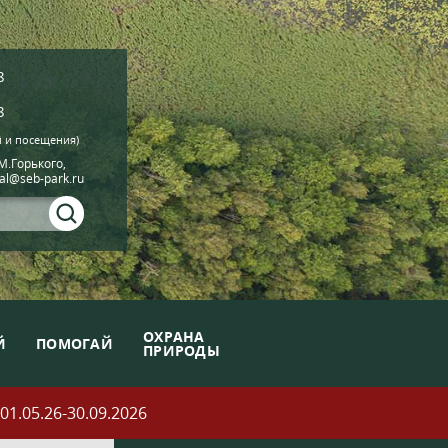
8
8
й и посещения)
.М.Горького,
ial@seb-park.ru
ОХРАНА
Й
ПОМОГАЙ
ПРИРОДЫ
05.26-30.09.2026