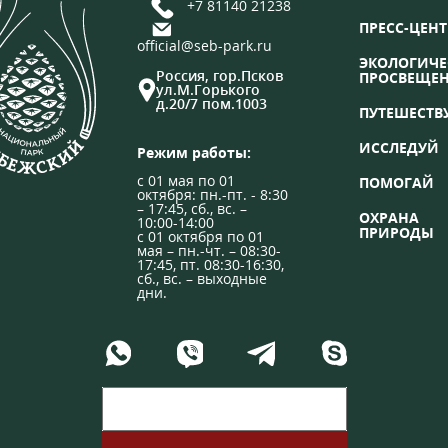
+7 81140 21238
ПРЕСС-ЦЕНТ
official@seb-park.ru
ЭКОЛОГИЧЕ
Россия, гор.Псков
ПРОСВЕЩЕ
ул.М.Горького
д.20/7 пом.1003
ПУТЕШЕСТВ
ИССЛЕДУЙ
Режим работы:
с 01 мая по 01
ПОМОГАЙ
октября: пн.-пт. - 8:30
– 17:45, сб., вс. –
ОХРАНА
10:00-14:00
ПРИРОДЫ
с 01 октября по 01
мая – пн.-чт. – 08:30-
17:45, пт. 08:30-16:30,
сб., вс. – выходные
дни.