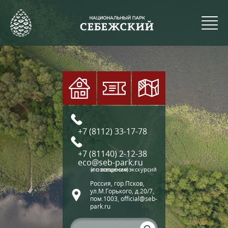
+7 (8112) 33-17-78
+7 (81140) 2-12-38
eco@seb-park.ru
(по вопросам экскурсий и посещения)
Россия, гор.Псков,
ул.М.Горького, д.20/7,
пом.1003, official@seb-
park.ru