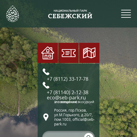
+7 (8112) 33-17-78
+7 (81140) 2-12-38
eco@seb-park.ru
(по вопросам экскурсий и посещения)
Россия, гор.Псков,
ул.М.Горького, д.20/7,
пом.1003, official@seb-
park.ru