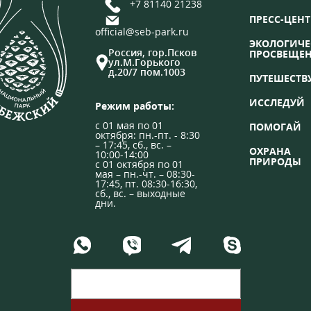
+7 81140 21238
ПРЕСС-ЦЕНТ
official@seb-park.ru
ЭКОЛОГИЧЕ
Россия, гор.Псков
ПРОСВЕЩЕ
ул.М.Горького
д.20/7 пом.1003
ПУТЕШЕСТВ
ИССЛЕДУЙ
Режим работы:
с 01 мая по 01
ПОМОГАЙ
октября: пн.-пт. - 8:30
– 17:45, сб., вс. –
ОХРАНА
10:00-14:00
ПРИРОДЫ
с 01 октября по 01
мая – пн.-чт. – 08:30-
17:45, пт. 08:30-16:30,
сб., вс. – выходные
дни.