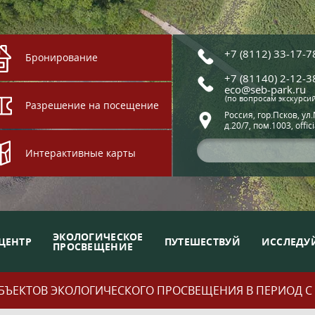
+7 (8112) 33-17-7
Бронирование
+7 (81140) 2-12-3
eco@seb-park.ru
(по вопросам экскурси
Разрешение на посещение
Россия, гор.Псков, ул
д.20/7, пом.1003, offic
Интерактивные карты
ЭКОЛОГИЧЕСКОЕ
ЦЕНТР
ПУТЕШЕСТВУЙ
ИССЛЕДУ
ПРОСВЕЩЕНИЕ
ЪЕКТОВ ЭКОЛОГИЧЕСКОГО ПРОСВЕЩЕНИЯ В ПЕРИОД С 01.