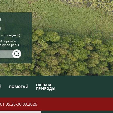
8
8
й и посещения)
.М.Горького,
ial@seb-park.ru
ОХРАНА
Й
ПОМОГАЙ
ПРИРОДЫ
05.26-30.09.2026