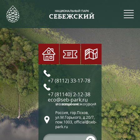
+7 (8112) 33-17-78
+7 (81140) 2-12-38
eco@seb-park.ru
(по вопросам экскурсий и посещения)
Россия, гор.Псков,
ул.М.Горького, д.20/7,
пом.1003, official@seb-
park.ru