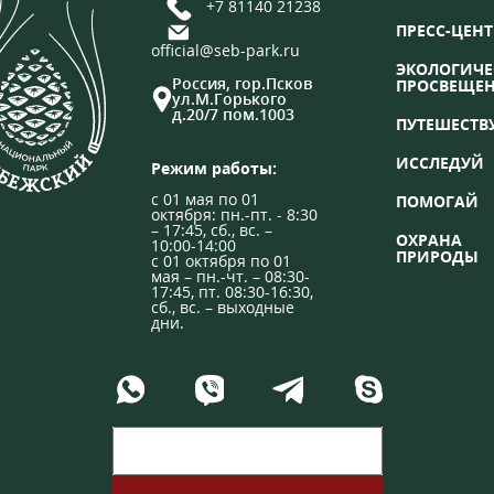
+7 81140 21238
ПРЕСС-ЦЕНТ
official@seb-park.ru
ЭКОЛОГИЧЕ
Россия, гор.Псков
ПРОСВЕЩЕ
ул.М.Горького
д.20/7 пом.1003
ПУТЕШЕСТВ
ИССЛЕДУЙ
Режим работы:
с 01 мая по 01
ПОМОГАЙ
октября: пн.-пт. - 8:30
– 17:45, сб., вс. –
ОХРАНА
10:00-14:00
ПРИРОДЫ
с 01 октября по 01
мая – пн.-чт. – 08:30-
17:45, пт. 08:30-16:30,
сб., вс. – выходные
дни.