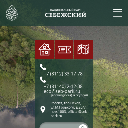
+7 (8112) 33-17-78
+7 (81140) 2-12-38
eco@seb-park.ru
(по вопросам экскурсий и посещения)
Россия, гор.Псков,
ул.М.Горького, д.20/7,
пом.1003, official@seb-
park.ru