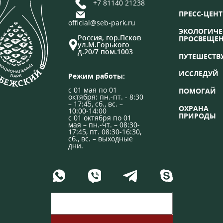
+7 81140 21238
ПРЕСС-ЦЕНТ
official@seb-park.ru
ЭКОЛОГИЧЕ
Россия, гор.Псков
ПРОСВЕЩЕ
ул.М.Горького
д.20/7 пом.1003
ПУТЕШЕСТВ
ИССЛЕДУЙ
Режим работы:
с 01 мая по 01
ПОМОГАЙ
октября: пн.-пт. - 8:30
– 17:45, сб., вс. –
ОХРАНА
10:00-14:00
ПРИРОДЫ
с 01 октября по 01
мая – пн.-чт. – 08:30-
17:45, пт. 08:30-16:30,
сб., вс. – выходные
дни.