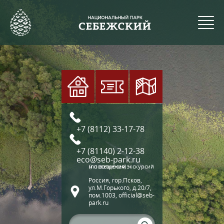
+7 (8112) 33-17-78
+7 (81140) 2-12-38
eco@seb-park.ru
(по вопросам экскурсий и посещения)
Россия, гор.Псков,
ул.М.Горького, д.20/7,
пом.1003, official@seb-
park.ru