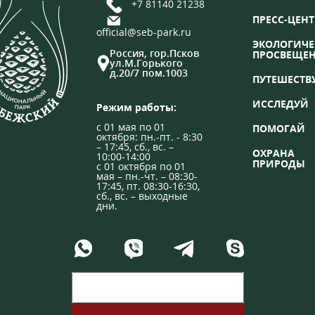
+7 81140 21238
ПРЕСС-ЦЕНТ
official@seb-park.ru
ЭКОЛОГИЧЕ
Россия, гор.Псков
ПРОСВЕЩЕ
ул.М.Горького
д.20/7 пом.1003
ПУТЕШЕСТВ
ИССЛЕДУЙ
Режим работы:
с 01 мая по 01
ПОМОГАЙ
октября: пн.-пт. - 8:30
– 17:45, сб., вс. –
ОХРАНА
10:00-14:00
ПРИРОДЫ
с 01 октября по 01
мая – пн.-чт. – 08:30-
17:45, пт. 08:30-16:30,
сб., вс. – выходные
дни.