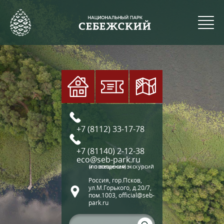
+7 (8112) 33-17-78
+7 (81140) 2-12-38
eco@seb-park.ru
(по вопросам экскурсий и посещения)
Россия, гор.Псков,
ул.М.Горького, д.20/7,
пом.1003, official@seb-
park.ru