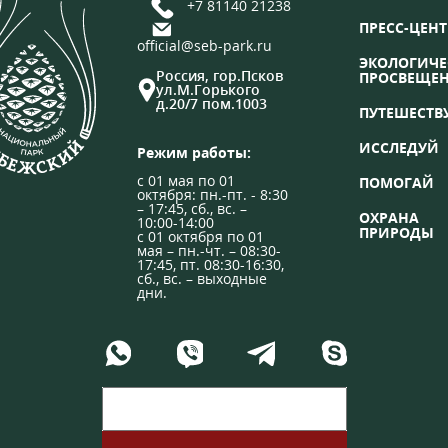
+7 81140 21238
ПРЕСС-ЦЕНТ
official@seb-park.ru
ЭКОЛОГИЧЕ
Россия, гор.Псков
ПРОСВЕЩЕ
ул.М.Горького
д.20/7 пом.1003
ПУТЕШЕСТВ
ИССЛЕДУЙ
Режим работы:
с 01 мая по 01
ПОМОГАЙ
октября: пн.-пт. - 8:30
– 17:45, сб., вс. –
ОХРАНА
10:00-14:00
ПРИРОДЫ
с 01 октября по 01
мая – пн.-чт. – 08:30-
17:45, пт. 08:30-16:30,
сб., вс. – выходные
дни.