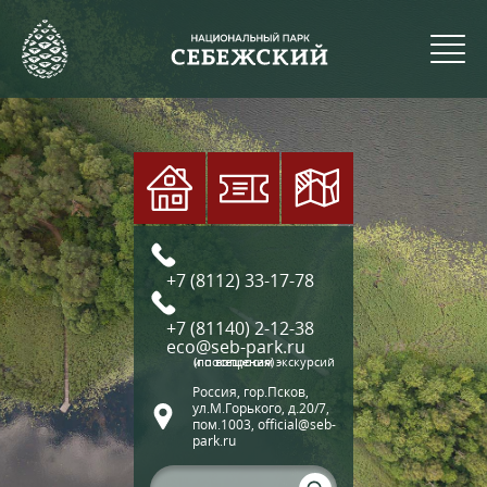
+7 (8112) 33-17-78
+7 (81140) 2-12-38
eco@seb-park.ru
(по вопросам экскурсий и посещения)
Россия, гор.Псков,
ул.М.Горького, д.20/7,
пом.1003, official@seb-
park.ru