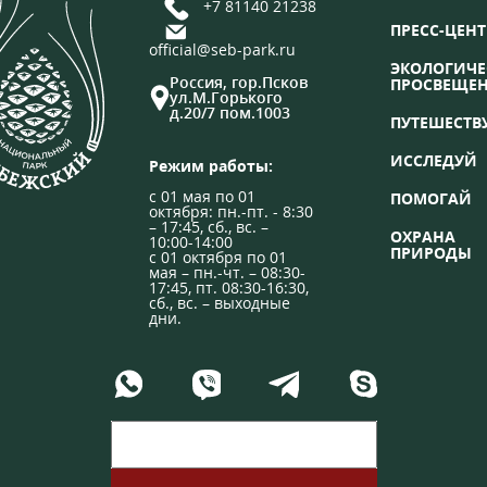
+7 81140 21238
ПРЕСС-ЦЕНТ
official@seb-park.ru
ЭКОЛОГИЧЕ
Россия, гор.Псков
ПРОСВЕЩЕ
ул.М.Горького
д.20/7 пом.1003
ПУТЕШЕСТВ
ИССЛЕДУЙ
Режим работы:
с 01 мая по 01
ПОМОГАЙ
октября: пн.-пт. - 8:30
– 17:45, сб., вс. –
ОХРАНА
10:00-14:00
ПРИРОДЫ
с 01 октября по 01
мая – пн.-чт. – 08:30-
17:45, пт. 08:30-16:30,
сб., вс. – выходные
дни.