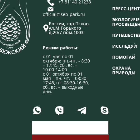
+7 81140 21238
ПРЕСС-ЦЕНТ
official@seb-park.ru
ЭКОЛОГИЧЕ
Россия, гор.Псков
ПРОСВЕЩЕ
ул.М.Горького
д.20/7 пом.1003
ПУТЕШЕСТВ
ИССЛЕДУЙ
Режим работы:
с 01 мая по 01
ПОМОГАЙ
октября: пн.-пт. - 8:30
– 17:45, сб., вс. –
ОХРАНА
10:00-14:00
ПРИРОДЫ
с 01 октября по 01
мая – пн.-чт. – 08:30-
17:45, пт. 08:30-16:30,
сб., вс. – выходные
дни.