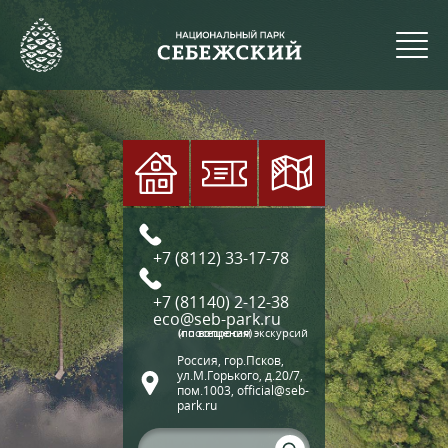
+7 (8112) 33-17-78
+7 (81140) 2-12-38
eco@seb-park.ru
(по вопросам экскурсий и посещения)
Россия, гор.Псков,
ул.М.Горького, д.20/7,
пом.1003, official@seb-
park.ru