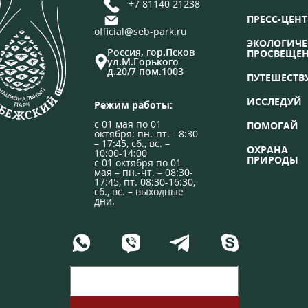
+7 81140 21238
ПРЕСС-ЦЕНТ
official@seb-park.ru
ЭКОЛОГИЧЕ
Россия, гор.Псков
ПРОСВЕЩЕ
ул.М.Горького
д.20/7 пом.1003
ПУТЕШЕСТВ
ИССЛЕДУЙ
Режим работы:
с 01 мая по 01
ПОМОГАЙ
октября: пн.-пт. - 8:30
– 17:45, сб., вс. –
ОХРАНА
10:00-14:00
ПРИРОДЫ
с 01 октября по 01
мая – пн.-чт. – 08:30-
17:45, пт. 08:30-16:30,
сб., вс. – выходные
дни.