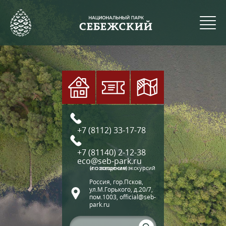
+7 (8112) 33-17-78
+7 (81140) 2-12-38
eco@seb-park.ru
(по вопросам экскурсий и посещения)
Россия, гор.Псков,
ул.М.Горького, д.20/7,
пом.1003, official@seb-
park.ru