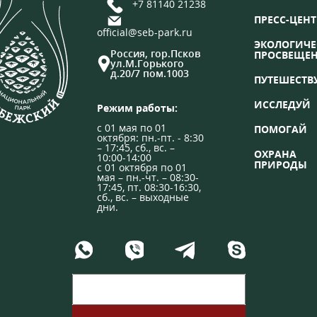
+7 81140 21238
ПРЕСС-ЦЕНТ
official@seb-park.ru
ЭКОЛОГИЧЕ
Россия, гор.Псков
ПРОСВЕЩЕ
ул.М.Горького
д.20/7 пом.1003
ПУТЕШЕСТВ
ИССЛЕДУЙ
Режим работы:
с 01 мая по 01
ПОМОГАЙ
октября: пн.-пт. - 8:30
– 17:45, сб., вс. –
ОХРАНА
10:00-14:00
ПРИРОДЫ
с 01 октября по 01
мая – пн.-чт. – 08:30-
17:45, пт. 08:30-16:30,
сб., вс. – выходные
дни.