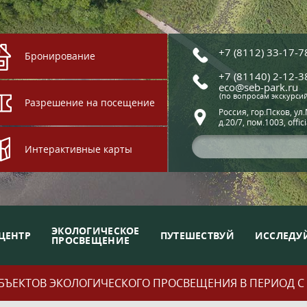
+7 (8112) 33-17-7
Бронирование
+7 (81140) 2-12-3
eco@seb-park.ru
(по вопросам экскурси
Разрешение на посещение
Россия, гор.Псков, ул
д.20/7, пом.1003, offic
Интерактивные карты
ЭКОЛОГИЧЕСКОЕ
ЦЕНТР
ПУТЕШЕСТВУЙ
ИССЛЕДУ
ПРОСВЕЩЕНИЕ
ЪЕКТОВ ЭКОЛОГИЧЕСКОГО ПРОСВЕЩЕНИЯ В ПЕРИОД С 01.