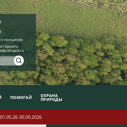
8
8
й и посещения)
.М.Горького,
ial@seb-park.ru
ОХРАНА
Й
ПОМОГАЙ
ПРИРОДЫ
05.26-30.09.2026