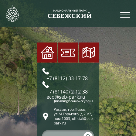
+7 (8112) 33-17-78
+7 (81140) 2-12-38
eco@seb-park.ru
(по вопросам экскурсий и посещения)
Россия, гор.Псков,
ул.М.Горького, д.20/7,
пом.1003, official@seb-
park.ru