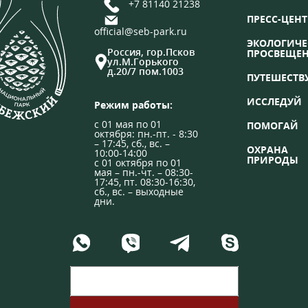
+7 81140 21238
ПРЕСС-ЦЕНТ
official@seb-park.ru
ЭКОЛОГИЧЕ
Россия, гор.Псков
ПРОСВЕЩЕ
ул.М.Горького
д.20/7 пом.1003
ПУТЕШЕСТВ
ИССЛЕДУЙ
Режим работы:
с 01 мая по 01
ПОМОГАЙ
октября: пн.-пт. - 8:30
– 17:45, сб., вс. –
ОХРАНА
10:00-14:00
ПРИРОДЫ
с 01 октября по 01
мая – пн.-чт. – 08:30-
17:45, пт. 08:30-16:30,
сб., вс. – выходные
дни.