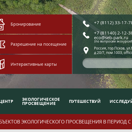
+7 (8112) 33-17-7
Бронирование
+7 (81140) 2-12-3
eco@seb-park.ru
(по вопросам экскурси
Разрешение на посещение
Россия, гор.Псков, ул
д.20/7, пом.1003, offic
Интерактивные карты
ЭКОЛОГИЧЕСКОЕ
ЦЕНТР
ПУТЕШЕСТВУЙ
ИССЛЕДУ
ПРОСВЕЩЕНИЕ
ЪЕКТОВ ЭКОЛОГИЧЕСКОГО ПРОСВЕЩЕНИЯ В ПЕРИОД С 01.