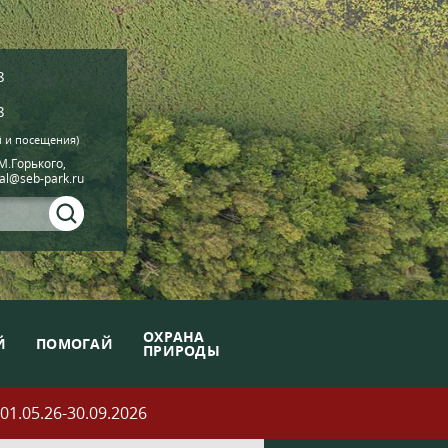
8
8
й и посещения)
.М.Горького,
ial@seb-park.ru
ОХРАНА
Й
ПОМОГАЙ
ПРИРОДЫ
05.26-30.09.2026