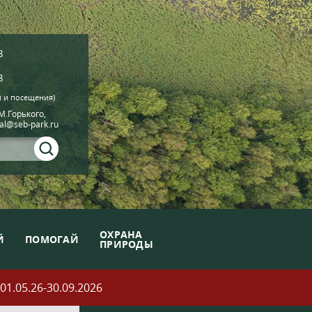
8
8
й и посещения)
.М.Горького,
ial@seb-park.ru
ОХРАНА
Й
ПОМОГАЙ
ПРИРОДЫ
05.26-30.09.2026