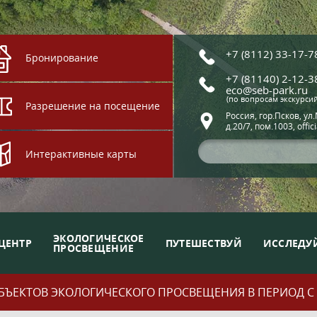
+7 (8112) 33-17-7
Бронирование
+7 (81140) 2-12-3
eco@seb-park.ru
(по вопросам экскурси
Разрешение на посещение
Россия, гор.Псков, ул
д.20/7, пом.1003, offic
Интерактивные карты
ЭКОЛОГИЧЕСКОЕ
ЦЕНТР
ПУТЕШЕСТВУЙ
ИССЛЕДУ
ПРОСВЕЩЕНИЕ
ЪЕКТОВ ЭКОЛОГИЧЕСКОГО ПРОСВЕЩЕНИЯ В ПЕРИОД С 01.