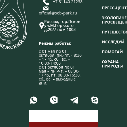
+7 81140 21238
ПРЕСС-ЦЕНТ
official@seb-park.ru
ЭКОЛОГИЧЕ
Россия, гор.Псков
ПРОСВЕЩЕ
ул.М.Горького
д.20/7 пом.1003
ПУТЕШЕСТВ
ИССЛЕДУЙ
Режим работы:
с 01 мая по 01
ПОМОГАЙ
октября: пн.-пт. - 8:30
– 17:45, сб., вс. –
ОХРАНА
10:00-14:00
ПРИРОДЫ
с 01 октября по 01
мая – пн.-чт. – 08:30-
17:45, пт. 08:30-16:30,
сб., вс. – выходные
дни.