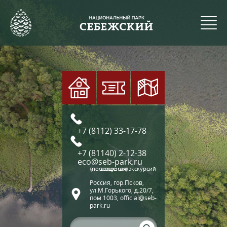
+7 (8112) 33-17-78
+7 (81140) 2-12-38
eco@seb-park.ru
(по вопросам экскурсий и посещения)
Россия, гор.Псков,
ул.М.Горького, д.20/7,
пом.1003, official@seb-
park.ru