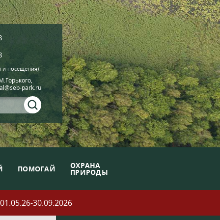
8
8
й и посещения)
.М.Горького,
ial@seb-park.ru
ОХРАНА
Й
ПОМОГАЙ
ПРИРОДЫ
05.26-30.09.2026