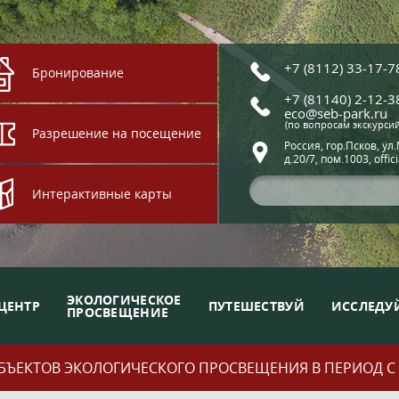
+7 (8112) 33-17-7
Бронирование
+7 (81140) 2-12-3
eco@seb-park.ru
(по вопросам экскурси
Разрешение на посещение
Россия, гор.Псков, ул
д.20/7, пом.1003, offic
Интерактивные карты
ЭКОЛОГИЧЕСКОЕ
ЦЕНТР
ПУТЕШЕСТВУЙ
ИССЛЕДУ
ПРОСВЕЩЕНИЕ
ЪЕКТОВ ЭКОЛОГИЧЕСКОГО ПРОСВЕЩЕНИЯ В ПЕРИОД С 01.