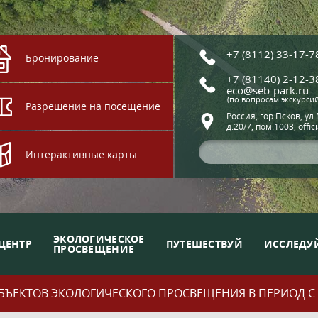
+7 (8112) 33-17-7
Бронирование
+7 (81140) 2-12-3
eco@seb-park.ru
(по вопросам экскурси
Разрешение на посещение
Россия, гор.Псков, ул
д.20/7, пом.1003, offic
Интерактивные карты
ЭКОЛОГИЧЕСКОЕ
ЦЕНТР
ПУТЕШЕСТВУЙ
ИССЛЕДУ
ПРОСВЕЩЕНИЕ
ЪЕКТОВ ЭКОЛОГИЧЕСКОГО ПРОСВЕЩЕНИЯ В ПЕРИОД С 01.