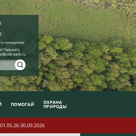
8
8
й и посещения)
.М.Горького,
ial@seb-park.ru
ОХРАНА
Й
ПОМОГАЙ
ПРИРОДЫ
05.26-30.09.2026