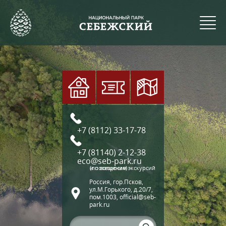
+7 (8112) 33-17-78
+7 (81140) 2-12-38
eco@seb-park.ru
(по вопросам экскурсий и посещения)
Россия, гор.Псков,
ул.М.Горького, д.20/7,
пом.1003, official@seb-
park.ru