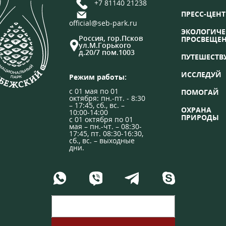
+7 81140 21238
ПРЕСС-ЦЕНТ
official@seb-park.ru
ЭКОЛОГИЧЕ
Россия, гор.Псков
ПРОСВЕЩЕ
ул.М.Горького
д.20/7 пом.1003
ПУТЕШЕСТВ
ИССЛЕДУЙ
Режим работы:
с 01 мая по 01
ПОМОГАЙ
октября: пн.-пт. - 8:30
– 17:45, сб., вс. –
ОХРАНА
10:00-14:00
ПРИРОДЫ
с 01 октября по 01
мая – пн.-чт. – 08:30-
17:45, пт. 08:30-16:30,
сб., вс. – выходные
дни.