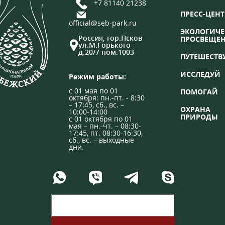
+7 81140 21238
ПРЕСС-ЦЕНТ
official@seb-park.ru
ЭКОЛОГИЧЕ
Россия, гор.Псков
ПРОСВЕЩЕ
ул.М.Горького
д.20/7 пом.1003
ПУТЕШЕСТВ
ИССЛЕДУЙ
Режим работы:
с 01 мая по 01
ПОМОГАЙ
октября: пн.-пт. - 8:30
– 17:45, сб., вс. –
ОХРАНА
10:00-14:00
ПРИРОДЫ
с 01 октября по 01
мая – пн.-чт. – 08:30-
17:45, пт. 08:30-16:30,
сб., вс. – выходные
дни.