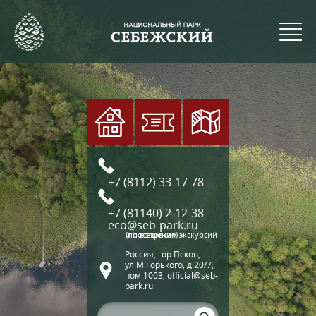
+7 (8112) 33-17-78
+7 (81140) 2-12-38
eco@seb-park.ru
(по вопросам экскурсий и посещения)
Россия, гор.Псков,
ул.М.Горького, д.20/7,
пом.1003, official@seb-
park.ru