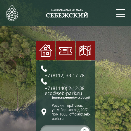
+7 (8112) 33-17-78
+7 (81140) 2-12-38
eco@seb-park.ru
(по вопросам экскурсий и посещения)
Россия, гор.Псков,
ул.М.Горького, д.20/7,
пом.1003, official@seb-
park.ru