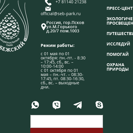
+7 81140 21238
ПРЕСС-ЦЕНТ
official@seb-park.ru
ЭКОЛОГИЧЕ
Россия, гор.Псков
ПРОСВЕЩЕ
ул.М.Горького
д.20/7 пом.1003
ПУТЕШЕСТВ
ИССЛЕДУЙ
Режим работы:
с 01 мая по 01
ПОМОГАЙ
октября: пн.-пт. - 8:30
– 17:45, сб., вс. –
ОХРАНА
10:00-14:00
ПРИРОДЫ
с 01 октября по 01
мая – пн.-чт. – 08:30-
17:45, пт. 08:30-16:30,
сб., вс. – выходные
дни.