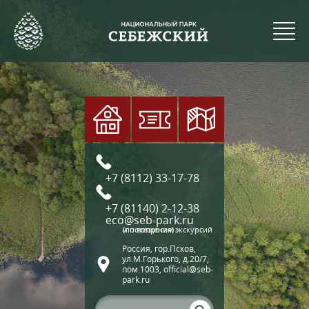
+7 (8112) 33-17-78
+7 (81140) 2-12-38
eco@seb-park.ru
(по вопросам экскурсий и посещения)
Россия, гор.Псков,
ул.М.Горького, д.20/7,
пом.1003, official@seb-
park.ru