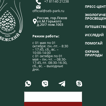
+7 81140 21238
ПРЕСС-ЦЕНТ
official@seb-park.ru
ЭКОЛОГИЧЕ
Россия, гор.Псков
ПРОСВЕЩЕ
ул.М.Горького
д.20/7 пом.1003
ПУТЕШЕСТВ
ИССЛЕДУЙ
Режим работы:
с 01 мая по 01
ПОМОГАЙ
октября: пн.-пт. - 8:30
– 17:45, сб., вс. –
ОХРАНА
10:00-14:00
ПРИРОДЫ
с 01 октября по 01
мая – пн.-чт. – 08:30-
17:45, пт. 08:30-16:30,
сб., вс. – выходные
дни.