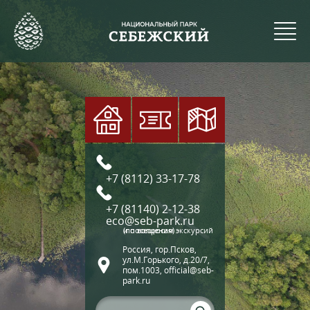
+7 (8112) 33-17-78
+7 (81140) 2-12-38
eco@seb-park.ru
(по вопросам экскурсий и посещения)
Россия, гор.Псков,
ул.М.Горького, д.20/7,
пом.1003, official@seb-
park.ru