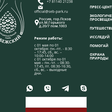
+7 81140 21238
ПРЕСС-ЦЕНТ
official@seb-park.ru
ЭКОЛОГИЧЕ
Россия, гор.Псков
ПРОСВЕЩЕ
ул.М.Горького
д.20/7 пом.1003
ПУТЕШЕСТВ
ИССЛЕДУЙ
Режим работы:
с 01 мая по 01
ПОМОГАЙ
октября: пн.-пт. - 8:30
– 17:45, сб., вс. –
ОХРАНА
10:00-14:00
ПРИРОДЫ
с 01 октября по 01
мая – пн.-чт. – 08:30-
17:45, пт. 08:30-16:30,
сб., вс. – выходные
дни.