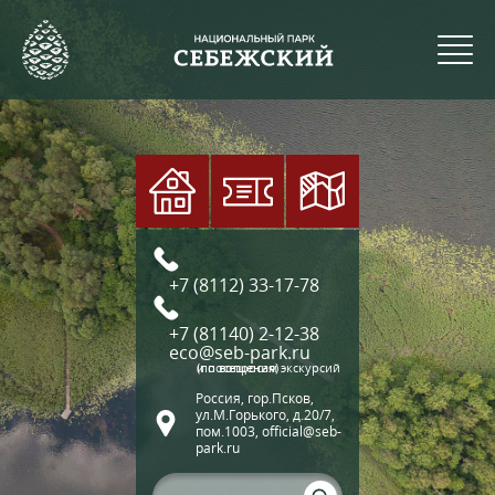
+7 (8112) 33-17-78
+7 (81140) 2-12-38
eco@seb-park.ru
(по вопросам экскурсий и посещения)
Россия, гор.Псков,
ул.М.Горького, д.20/7,
пом.1003, official@seb-
park.ru